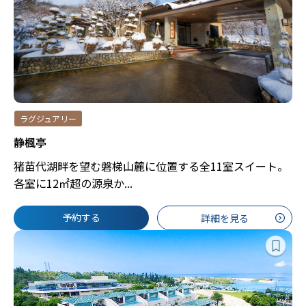
ラグジュアリー
静楓亭
猪苗代湖畔を望む磐梯山麓に位置する全11室スイート。
各室に12㎡超の源泉か...
予約する
詳細を見る