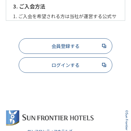
3. ご入会方法
1. ご入会を希望される方は当社が運営する公式サ
イトにて、ご自身のメールアドレス、ご自身が設
定するパスワード及びその他必要情報をご登録く
ださい。なお、会員登録は本人のみによって、自
身に関する真実かつ正確な最新の情報を当社に提
会員登録する
供するものとし、代理での登録は行えないものと
します。
ログインする
2. 過去に会員資格が取り消された方や当社がふさ
わしくないと判断した方について、当社は、承諾
をしないか、あるいは承諾後であっても取消を行
うことがあります。また、会員が複数の会員資格
を保有していることが判明した場合、当社の判断
により重複する会員資格を抹消することができる
ものとします。