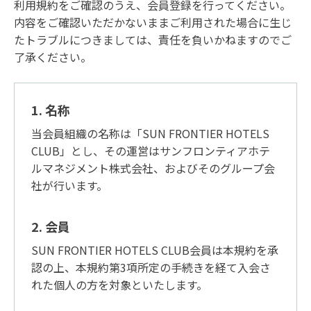
利用規約をご確認のうえ、会員登録を行ってください。
された予約の場合、ポイント付与日は3日後の6
内容をご確認いただかないままご利用された場合に生じ
月4日、ポイント有効期限は2023年6月1日から
たトラブルにつきましては、責任を負いかねますのでご
25ヵ月後となります。） 尚、付与されたポイン
了承ください。
トごとに有効期限がございます。
1. 名称
当会員組織の名称は「SUN FRONTIER HOTELS
CLUB」とし、その運営はサンフロンティアホテ
ルマネジメント株式会社、およびそのグループ会
社が行います。
2. 会員
SUN FRONTIER HOTELS CLUB会員は本規約を承
認の上、本規約第3項所定の手続きを経て入会さ
れた個人の方を対象といたします。