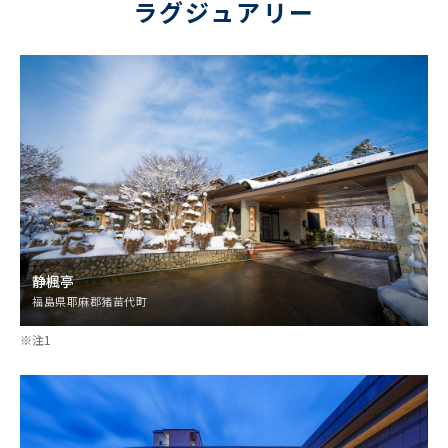
ラグジュアリー
静楓亭
福島県耶麻郡猪苗代町
※注1