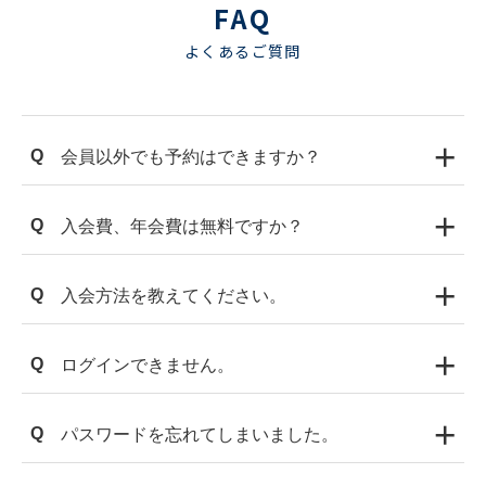
FAQ
よくあるご質問
+
Q
会員以外でも予約はできますか？
可能です。会員登録をご希望されない方は、通
+
Q
入会費、年会費は無料ですか？
常価格にてご予約いただけます。会員割引、ポ
イントの付与はできませんのでご了承くださ
入会費、年会費は無料となります。
い。
+
Q
入会方法を教えてください。
インターネットでの申し込みとなります。「会
+
Q
ログインできません。
員登録」よりご登録をお願いいたします。
パスワードを連続して間違えますとアカウント
+
Q
パスワードを忘れてしまいました。
ロックがかかります。 その場合、1時間後に自
動解除されますので、時間を空けてお試しくだ
「ログイン」をクリックして下に記載のある