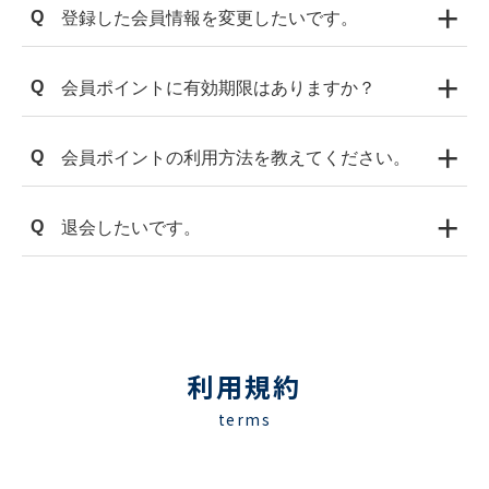
さい。
+
Q
登録した会員情報を変更したいです。
「パスワードをお忘れの場合は、こちらへ」を
クリックしてパスワードのリセット対応をお願
「ログイン」をクリックして「お客様情報の確
い致します。
+
Q
会員ポイントに有効期限はありますか？
認・変更」ページにてご変更できます。
〈2023年4月30日までに予約された場合〉 会員
+
Q
会員ポイントの利用方法を教えてください。
登録月を基準とし、1年間の間に付与されたポ
イントが会員登録月より25か月後に失効致しま
ポイントは１ポイント＝１円分として100ポイ
す。 例）ご入会日が2020年12月1日の場合、
+
Q
退会したいです。
ント以上から1ポイント単位でご利用いただけ
2021年11月30日までに付与されたポイントの
ます。ポイントの保有数が100ポイントに満た
有効期限は2022年12月31日となり、2023年1月
マイページの「お客様情報の確認・変更」ペー
ない場合や100ポイント未満でのご利用はでき
1日に失効致します。 またこのご入会日におい
ジより退会いただけます。 会員退会時には会員
ませんのでご了承下さいませ。
て、2022年12月1日〜2023年11月30日までに
情報が全て削除され、全保有ポイントを失効い
付与されたポイントの有効期限は2024年12月
たしますのでご注意ください。
31日となり、2025年1月1日に失効致します。
利用規約
terms
〈2023年5月1日以降に予約された場合〉 予約
毎のチェックアウト日から25ヵ月後に失効いた
します。 例）2023年6月1日にチェックアウト