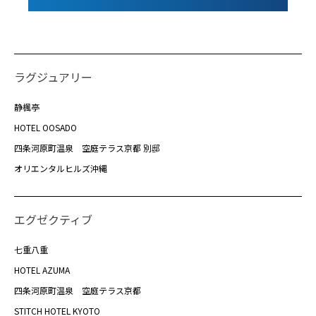
ラグジュアリー
静楓亭
HOTEL OOSADO
四条河原町温泉 空庭テラス京都 別邸
オリエンタルヒルズ沖縄
エグゼクティブ
七重八重
HOTEL AZUMA
四条河原町温泉 空庭テラス京都
STITCH HOTEL KYOTO