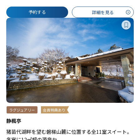
予約する
詳細を見る
ラグジュアリー
会員特典あり
静楓亭
猪苗代湖畔を望む磐梯山麓に位置する全11室スイート。
各室に12㎡超の源泉か...