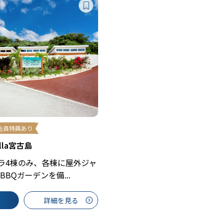
会員特典あり
lla宮古島
ィラ4棟のみ、各棟に屋外ジャ
BQガーデンを備...
詳細を見る