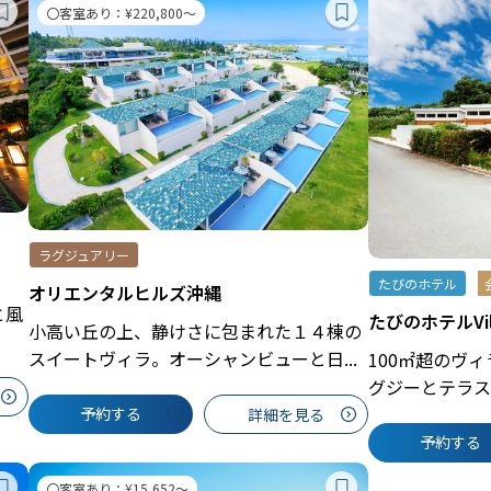
〇客室あり：¥220,800～
ラグジュアリー
たびのホテル
オリエンタルヒルズ沖縄
と風
たびのホテルVi
小高い丘の上、静けさに包まれた１４棟の
スイートヴィラ。オーシャンビューと日...
100㎡超のヴ
グジーとテラスB
予約する
詳細を見る
予約する
〇客室あり：¥15,652～