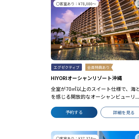
〇客室あり：¥78,080～
エグゼクティブ
会員特典あり
HIYORIオーシャンリゾート沖縄
全室が70㎡以上のスイート仕様で、海
を感じる開放的なオーシャンビューリ...
予約する
詳細を見る
〇客室あり：¥37,374～