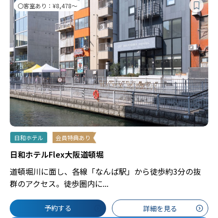
〇客室あり：¥8,478～
日和ホテル
会員特典あり
日和ホテルFlex大阪道頓堀
道頓堀川に面し、各線「なんば駅」から徒歩約3分の抜
群のアクセス。徒歩圏内に...
予約する
詳細を見る