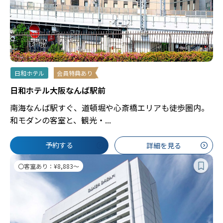
日和ホテル
会員特典あり
日和ホテル大阪なんば駅前
南海なんば駅すぐ、道頓堀や心斎橋エリアも徒歩圏内。
和モダンの客室と、観光・...
予約する
詳細を見る
〇客室あり：¥8,883～