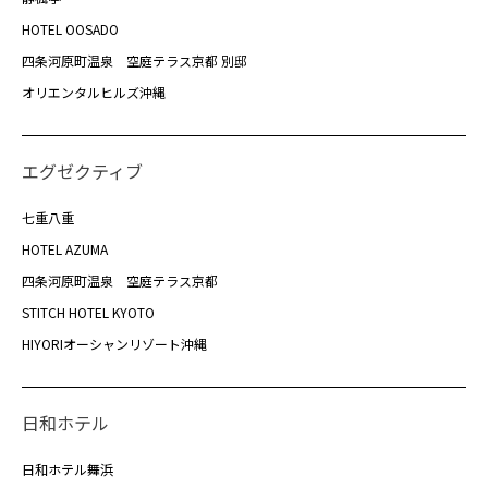
HOTEL OOSADO
四条河原町温泉 空庭テラス京都 別邸
オリエンタルヒルズ沖縄
エグゼクティブ
七重八重
HOTEL AZUMA
四条河原町温泉 空庭テラス京都
STITCH HOTEL KYOTO
HIYORIオーシャンリゾート沖縄
日和ホテル
日和ホテル舞浜