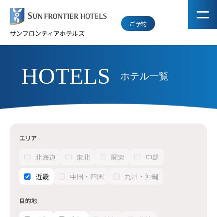
ご予約
サンフロンティアホテルズ
HOTELS
ホテル一覧
エリア
北海道
東北
関東
中部
近畿
中国・四国
九州・沖縄
目的地