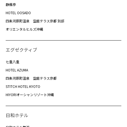
静楓亭
HOTEL OOSADO
四条河原町温泉 空庭テラス京都 別邸
オリエンタルヒルズ沖縄
エグゼクティブ
七重八重
HOTEL AZUMA
四条河原町温泉 空庭テラス京都
STITCH HOTEL KYOTO
HIYORIオーシャンリゾート沖縄
日和ホテル