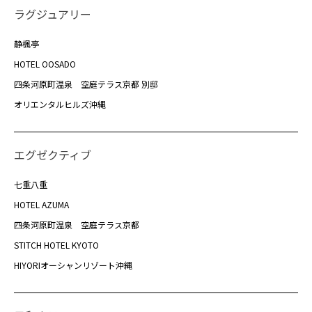
ラグジュアリー
静楓亭
HOTEL OOSADO
四条河原町温泉 空庭テラス京都 別邸
オリエンタルヒルズ沖縄
エグゼクティブ
七重八重
HOTEL AZUMA
四条河原町温泉 空庭テラス京都
STITCH HOTEL KYOTO
HIYORIオーシャンリゾート沖縄