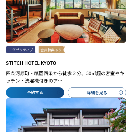
エグゼクティブ
会員特典あり
STITCH HOTEL KYOTO
四条河原町・祇園四条から徒歩２分。50㎡超の客室やキ
ッチン・洗濯機付きのア…
予約する
詳細を見る