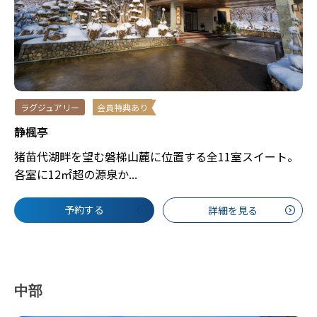
ラグジュアリー
会員特典あり
静楓亭
猪苗代湖畔を望む磐梯山麓に位置する全11室スイート。
各室に12㎡超の源泉か...
予約する
詳細を見る
中部